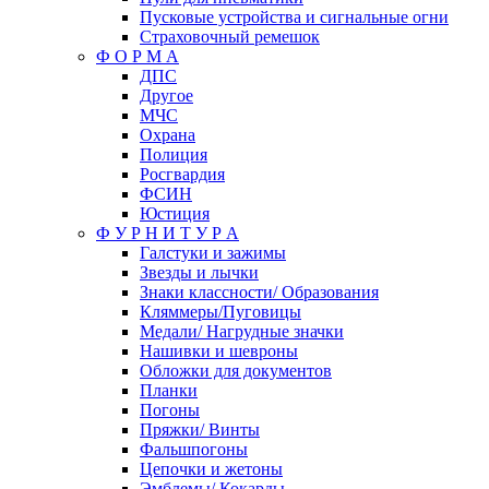
Пусковые устройства и сигнальные огни
Страховочный ремешок
Ф О Р М А
ДПС
Другое
МЧС
Охрана
Полиция
Росгвардия
ФСИН
Юстиция
Ф У Р Н И Т У Р А
Галстуки и зажимы
Звезды и лычки
Знаки классности/ Образования
Кляммеры/Пуговицы
Медали/ Нагрудные значки
Нашивки и шевроны
Обложки для документов
Планки
Погоны
Пряжки/ Винты
Фальшпогоны
Цепочки и жетоны
Эмблемы/ Кокарды