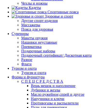
Чехлы и ножны
Кадеты
Спортивные пояса
Здоровье и спорт
Другие спорт изделия
Массажеры
Пояса для здоровья
Сувениры
Макеты оружия
Нашивки неуставные
Пневматика
Подарочные наборы
Подарочный сертификат/ Дискотная карта
Разное
Флаги
Туризм и охота
Туризм и охота
Форма и фурнитура
С П Е Ц С Р Е Д С Т В А
Вещь мешок и наполнение
Дубинки и жезлы
Масло ружейное,спрей и другое
Наручники и ключи
Противогазы и распылители
Пули для пневматики