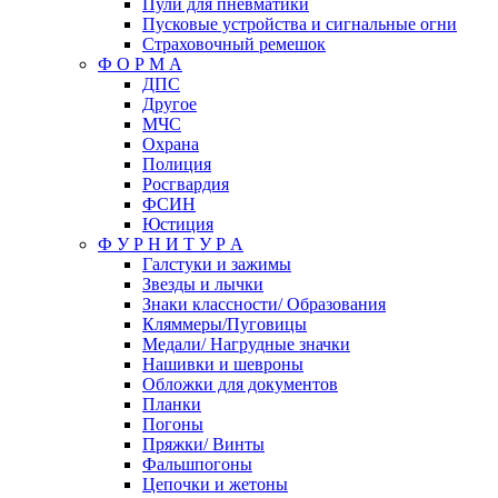
Пули для пневматики
Пусковые устройства и сигнальные огни
Страховочный ремешок
Ф О Р М А
ДПС
Другое
МЧС
Охрана
Полиция
Росгвардия
ФСИН
Юстиция
Ф У Р Н И Т У Р А
Галстуки и зажимы
Звезды и лычки
Знаки классности/ Образования
Кляммеры/Пуговицы
Медали/ Нагрудные значки
Нашивки и шевроны
Обложки для документов
Планки
Погоны
Пряжки/ Винты
Фальшпогоны
Цепочки и жетоны