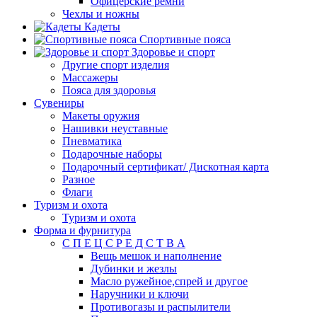
Офицерские ремни
Чехлы и ножны
Кадеты
Спортивные пояса
Здоровье и спорт
Другие спорт изделия
Массажеры
Пояса для здоровья
Сувениры
Макеты оружия
Нашивки неуставные
Пневматика
Подарочные наборы
Подарочный сертификат/ Дискотная карта
Разное
Флаги
Туризм и охота
Туризм и охота
Форма и фурнитура
С П Е Ц С Р Е Д С Т В А
Вещь мешок и наполнение
Дубинки и жезлы
Масло ружейное,спрей и другое
Наручники и ключи
Противогазы и распылители