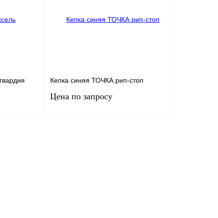
заказ
В избранное
Под заказ
В избранно
сгвардия
Кепка синяя ТОЧКА рип-стоп
Цена по запросу
ену
Запросить цену
внение
Купить в 1 клик
Сравнение
заказ
В избранное
Под заказ