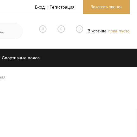
Заказать звонок
Вход
Регистрация
0
0
0
пока пусто
В корзине
Спортивные пояса
и фурнитура
Канцтовары
ная