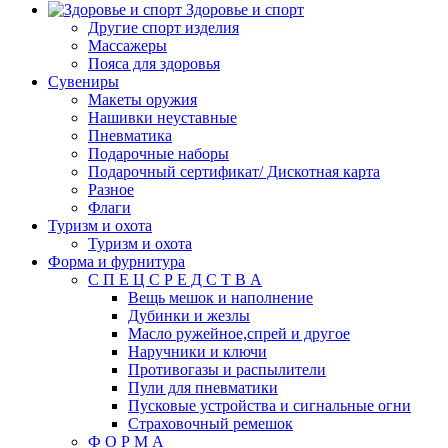
Здоровье и спорт
Другие спорт изделия
Массажеры
Пояса для здоровья
Сувениры
Макеты оружия
Нашивки неуставные
Пневматика
Подарочные наборы
Подарочный сертификат/ Дискотная карта
Разное
Флаги
Туризм и охота
Туризм и охота
Форма и фурнитура
С П Е Ц С Р Е Д С Т В А
Вещь мешок и наполнение
Дубинки и жезлы
Масло ружейное,спрей и другое
Наручники и ключи
Противогазы и распылители
Пули для пневматики
Пусковые устройства и сигнальные огни
Страховочный ремешок
Ф О Р М А