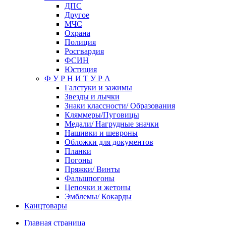
ДПС
Другое
МЧС
Охрана
Полиция
Росгвардия
ФСИН
Юстиция
Ф У Р Н И Т У Р А
Галстуки и зажимы
Звезды и лычки
Знаки классности/ Образования
Кляммеры/Пуговицы
Медали/ Нагрудные значки
Нашивки и шевроны
Обложки для документов
Планки
Погоны
Пряжки/ Винты
Фальшпогоны
Цепочки и жетоны
Эмблемы/ Кокарды
Канцтовары
Главная страница