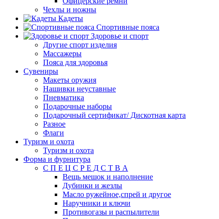
Офицерские ремни
Чехлы и ножны
Кадеты
Спортивные пояса
Здоровье и спорт
Другие спорт изделия
Массажеры
Пояса для здоровья
Сувениры
Макеты оружия
Нашивки неуставные
Пневматика
Подарочные наборы
Подарочный сертификат/ Дискотная карта
Разное
Флаги
Туризм и охота
Туризм и охота
Форма и фурнитура
С П Е Ц С Р Е Д С Т В А
Вещь мешок и наполнение
Дубинки и жезлы
Масло ружейное,спрей и другое
Наручники и ключи
Противогазы и распылители