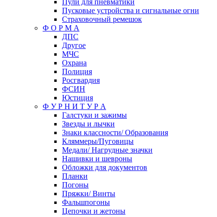
Пули для пневматики
Пусковые устройства и сигнальные огни
Страховочный ремешок
Ф О Р М А
ДПС
Другое
МЧС
Охрана
Полиция
Росгвардия
ФСИН
Юстиция
Ф У Р Н И Т У Р А
Галстуки и зажимы
Звезды и лычки
Знаки классности/ Образования
Кляммеры/Пуговицы
Медали/ Нагрудные значки
Нашивки и шевроны
Обложки для документов
Планки
Погоны
Пряжки/ Винты
Фальшпогоны
Цепочки и жетоны