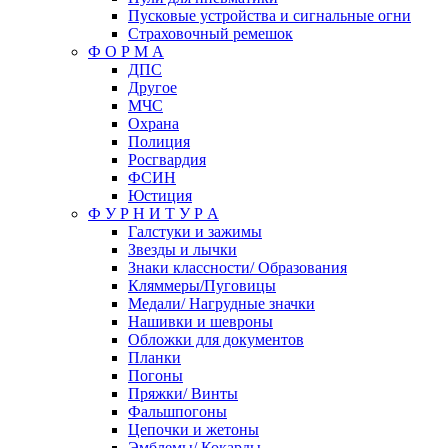
Пусковые устройства и сигнальные огни
Страховочный ремешок
Ф О Р М А
ДПС
Другое
МЧС
Охрана
Полиция
Росгвардия
ФСИН
Юстиция
Ф У Р Н И Т У Р А
Галстуки и зажимы
Звезды и лычки
Знаки классности/ Образования
Кляммеры/Пуговицы
Медали/ Нагрудные значки
Нашивки и шевроны
Обложки для документов
Планки
Погоны
Пряжки/ Винты
Фальшпогоны
Цепочки и жетоны
Эмблемы/ Кокарды