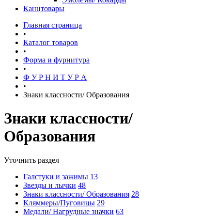
Канцтовары
Главная страница
•
Каталог товаров
•
Форма и фурнитура
•
Ф У Р Н И Т У Р А
•
Знаки классности/ Образования
Знаки классности/
Образования
Уточнить раздел
Галстуки и зажимы
13
Звезды и лычки
48
Знаки классности/ Образования
28
Кляммеры/Пуговицы
29
Медали/ Нагрудные значки
63