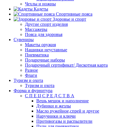
Чехлы и ножны
Кадеты
Спортивные пояса
Здоровье и спорт
Другие спорт изделия
Массажеры
Пояса для здоровья
Сувениры
Макеты оружия
Нашивки неуставные
Пневматика
Подарочные наборы
Подарочный сертификат/ Дискотная карта
Разное
Флаги
Туризм и охота
Туризм и охота
Форма и фурнитура
С П Е Ц С Р Е Д С Т В А
Вещь мешок и наполнение
Дубинки и жезлы
Масло ружейное,спрей и другое
Наручники и ключи
Противогазы и распылители
Пули для пневматики