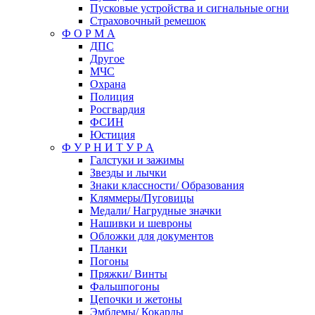
Пусковые устройства и сигнальные огни
Страховочный ремешок
Ф О Р М А
ДПС
Другое
МЧС
Охрана
Полиция
Росгвардия
ФСИН
Юстиция
Ф У Р Н И Т У Р А
Галстуки и зажимы
Звезды и лычки
Знаки классности/ Образования
Кляммеры/Пуговицы
Медали/ Нагрудные значки
Нашивки и шевроны
Обложки для документов
Планки
Погоны
Пряжки/ Винты
Фальшпогоны
Цепочки и жетоны
Эмблемы/ Кокарды