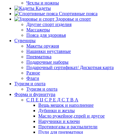
Чехлы и ножны
Кадеты
Спортивные пояса
Здоровье и спорт
Другие спорт изделия
Массажеры
Пояса для здоровья
Сувениры
Макеты оружия
Нашивки неуставные
Пневматика
Подарочные наборы
Подарочный сертификат/ Дискотная карта
Разное
Флаги
Туризм и охота
Туризм и охота
Форма и фурнитура
С П Е Ц С Р Е Д С Т В А
Вещь мешок и наполнение
Дубинки и жезлы
Масло ружейное,спрей и другое
Наручники и ключи
Противогазы и распылители
Пули для пневматики